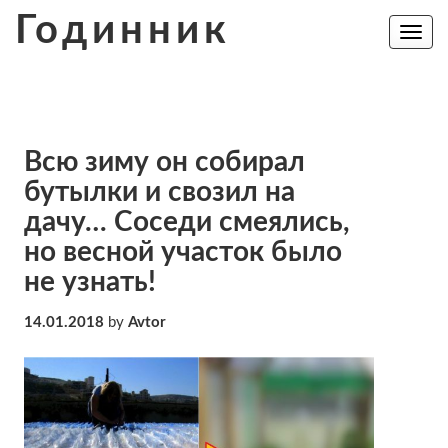
Skip
Годинник
to
Toggle
navig
content
Всю зиму он собирал
бутылки и свозил на
дачу… Соседи смеялись,
но весной участок было
не узнать!
14.01.2018
by
Avtor