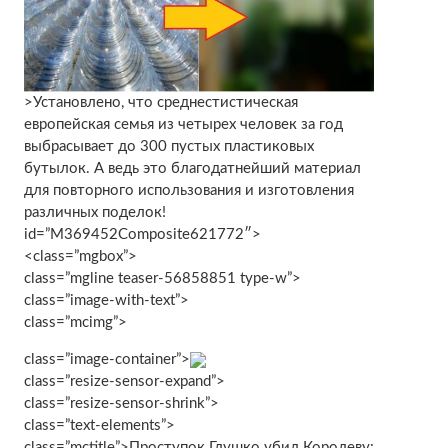
>Установлено, что среднестистическая
европейская семья из четырех человек за год
выбрасывает до 300 пустых пластиковых
бутылок. А ведь это благодатнейший материал
для повторного использования и изготовления
различных поделок!
id=”M369452Composite621772″>
<class=”mgbox”>
class=”mgline teaser-56858851 type-w”>
class=”image-with-text”>
class=”mcimg”>
class=”image-container”>
class=”resize-sensor-expand”>
class=”resize-sensor-shrink”>
class=”text-elements”>
class=”mctitle”>
Проступок Глушко убил Королеву: