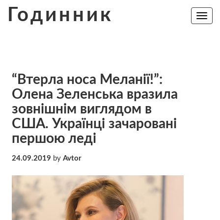
Skip
Годинник
to
Toggle
navig
content
“Втерла носа Меланії!”:
Олена Зеленська вразила
зовнішнім виглядом в
США. Українці зачаровані
першою леді
24.09.2019
by
Avtor