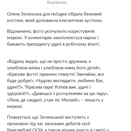
Олена Зеленська для поїздки обрала бежевий
костюм, який доповнила елегантною хусткою.
Відзначимо, фото розчулило користувачів
мережі. У коментарях захоплюються парою і
бажають президенту удачі в робочому візиті.
«Відразу видно, що не просто дружина, а
улюблена жінка і улюблена мама його дітей»,
«Красиве фото! приємно глянути! Звичайно, все
буде добре!», «Чудово виглядаєте, любимо Вас,
удачі!!!», “Красива пара! Успіхів вам, удачі і
здоров’я!!!», «Дивишся з розчуленням на цю пару»,
«Лена, де сандалі, утри ніс Меланії», – пишуть у
мережі.
Планується, що Зеленський виступить з
промовою під час загальних дебатів сесії
Генасамблеї ООН, а також візьме участь в саміті з