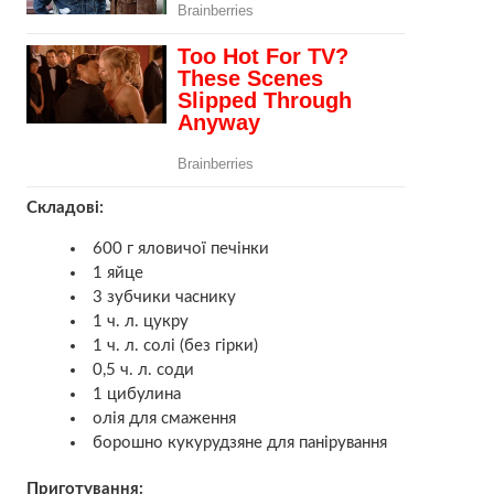
Складові:
600 г яловичої печінки
1 яйце
3 зубчики часнику
1 ч. л. цукру
1 ч. л. солі (без гірки)
0,5 ч. л. соди
1 цибулина
олія для смаження
борошно кукурудзяне для панірування
Приготування: