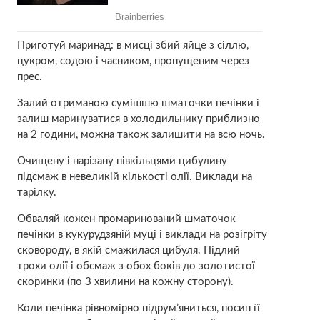
Приготуй маринад: в мисці збий яйце з сіллю,
цукром, содою і часником, пропущеним через
прес.
Залий отриманою сумішшю шматочки печінки і
залиш маринуватися в холодильнику приблизно
на 2 години, можна також залишити на всю ночь.
Очищену і нарізану півкільцями цибулину
підсмаж в невеликій кількості олії. Виклади на
тарілку.
Обваляй кожен промаринований шматочок
печінки в кукурудзяній муці і виклади на розігріту
сковороду, в якій смажилася цибуля. Підлий
трохи олії і обсмаж з обох боків до золотистої
скоринки (по 3 хвилини на кожну сторону).
Коли печінка рівномірно підрум’яниться, посип її