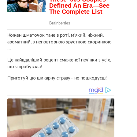
Кожен шматочок тане в роті, м’який, ніжний,
ароматний, з неповторною хрусткою скоринкою
…
Це найвдаліший рецепт смаженої печінки з усіх,
що я пробувала!
Приготуй цю шикарну страву– не пошкодуєш!