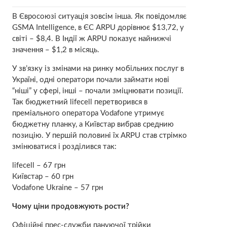
В Євросоюзі ситуація зовсім інша. Як повідомляє
GSMА Intelligence, в ЄС ARPU дорівнює $13,72, у
світі – $8,4. В Індії ж ARPU показує найнижчі
значення – $1,2 в місяць.
У зв’язку із змінами на ринку мобільних послуг в
Україні, одні оператори почали займати нові
“ніші” у сфері, інші – почали зміцнювати позиції.
Так бюджетний lifecell перетворився в
преміального оператора Vodafone утримує
бюджетну планку, а Київстар вибрав среднию
позицію. У першій половині їх ARPU став стрімко
змінюватися і розділився так:
lifecell – 67 грн
Київстар – 60 грн
Vodafone Ukraine – 57 грн
Чому ціни продовжують рости?
Офіційні прес-служби пануючої трійки