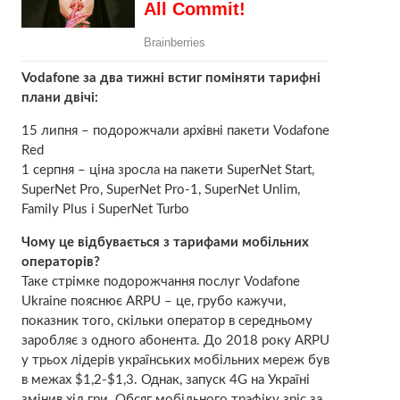
Vodafone за два тижні встиг поміняти тарифні
плани двічі:
15 липня – подорожчали архівні пакети Vodafone
Red
1 серпня – ціна зросла на пакети SuperNet Start,
SuperNet Pro, SuperNet Pro-1, SuperNet Unlim,
Family Plus і SuperNet Turbo
Чому це відбувається з тарифами мобільних
операторів?
Таке стрімке подорожчання послуг Vodafone
Ukraine пояснює ARPU – це, грубо кажучи,
показник того, скільки оператор в середньому
заробляє з одного абонента. До 2018 року ARPU
у трьох лідерів українських мобільних мереж був
в межах $1,2-$1,3. Однак, запуск 4G на Україні
змінив хід гри. Обсяг мобільного трафіку зріс за