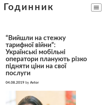
Skip
Годинник
to
Toggle
navig
content
“Вийшли на стежку
тарифної війни”:
Українські мобільні
оператори планують різко
підняти ціни на свої
послуги
04.08.2019
by
Avtor