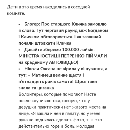
Дети в это время находились в соседней
комнате.
Блогер: Про старшого Кличка замовлю
я слово. Тут черговий раунд між Богданом
і Кличком обговорюється. І як зазвичай
почали штовхати Кличка
Давайте зберемо 100.000 лайків!
МІНІСТРА ЮСТИЦІЇ ПЕТРЕНКО ПІЙМАЛИ
на краденому АВТО!(ВІДЕО)
Ніколи Оксана не вірила у віщування, а
тут: – Матимеш велике щастя і
п’ятнадцять років самоти! Щось таки
знала та циганка
Волонтеры, которые помогают Насте
после случившегося, говорят, что у
девушки практически нет живого места на
лице. «Я зашла к ней в палату, но у меня
рука не поднялась сделать фото, т. к. это
действительно горе и боль, молодая