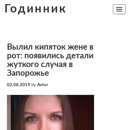
Skip
Годинник
to
Toggle
navig
content
Вылил кипяток жене в
рот: появились детали
жуткого случая в
Запорожье
02.08.2019
by
Avtor