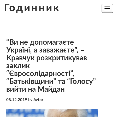
Skip
Годинник
to
Toggle
navig
content
“Ви не допомагаєте
Україні, а заважаєте”, –
Кравчук розкритикував
заклик
“Євросолідарності”,
“Батьківщини” та “Голосу”
вийти на Майдан
08.12.2019
by
Avtor