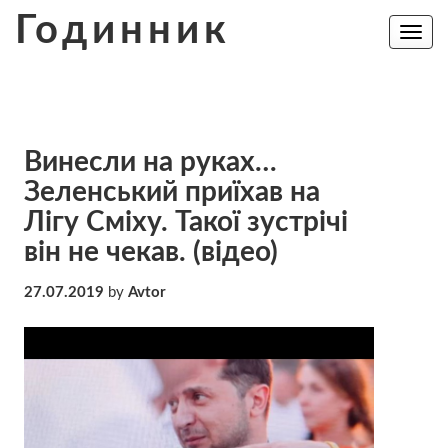
Skip
Годинник
to
Toggle
navig
content
Винесли на руках…
Зеленський приїхав на
Лігу Сміху. Такої зустрічі
він не чекав. (відео)
27.07.2019
by
Avtor