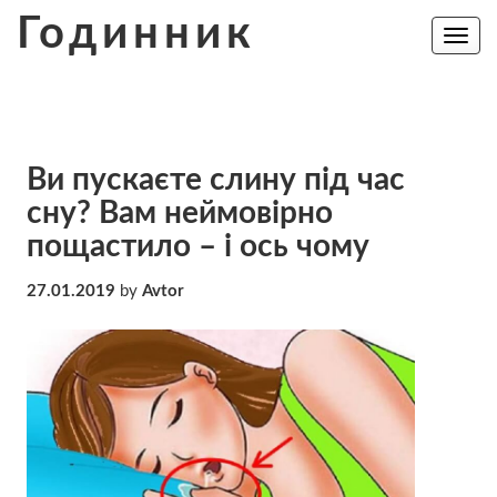
Skip
Годинник
to
Toggle
navig
content
Ви пускаєте слину під час
сну? Вам неймовірно
пощастило – і ось чому
27.01.2019
by
Avtor