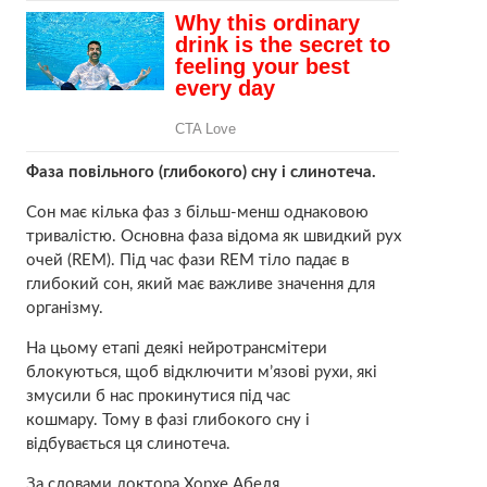
Фаза повільного (глибокого) сну і слинотеча.
Сон має кілька фаз з більш-менш однаковою
тривалістю. Основна фаза відома як швидкий рух
очей (REM). Під час фази REM тіло падає в
глибокий сон, який має важливе значення для
організму.
На цьому етапі деякі нейротрансмітери
блокуються, щоб відключити м’язові рухи, які
змусили б нас прокинутися під час
кошмару. Тому в фазі глибокого сну і
відбувається ця слинотеча.
За словами доктора Хорхе Абеля