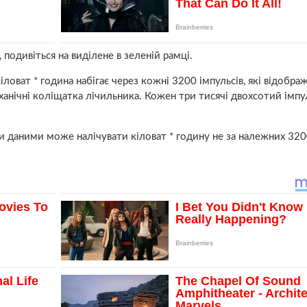
подивіться на виділене в зеленій рамці.
ловат * година набігає через кожні 3200 імпульсів, які відобра
ханічні коліщатка лічильника. Кожен три тисячі двохсотий імпу
даними може налічувати кіловат * годину не за належних 3200