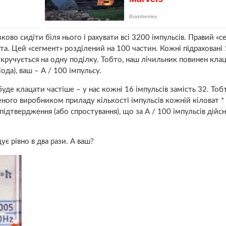
ково сидіти біля нього і рахувати всі 3200 імпульсів. Правий «с
ата. Цей «сегмент» розділений на 100 частин. Кожні підраховані 
ручується на одну поділку. Тобто, наш лічильник повинен кла
да), ваш – А / 100 імпульсу.
де клацати частіше – у нас кожні 16 імпульсів замість 32. Тоб
еного виробником приладу кількості імпульсів кожній кіловат * 
ідтвердження (або спростування), що за А / 100 імпульсів дійсн
є рівно в два рази. А ваш?