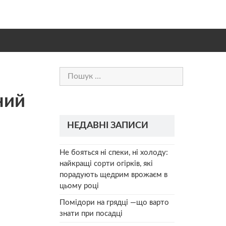
Пошук:
ний
НЕДАВНІ ЗАПИСИ
Не бояться ні спеки, ні холоду:
найкращі сорти огірків, які
порадують щедрим врожаєм в
цьому році
Помідори на грядці —що варто
знати при посадці