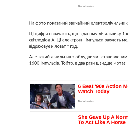
На фото показаний звичайний електролічильник, 
Ці цифри означають, що в даному лічильнику 1 кі
світлодіод А. Ці електронні імпульси рахують ме
відраховує кіловат * год.
Але такий лічильник з облудними встановленими 
1600 імпульсів. Тобто, в два рази швидше мотає.