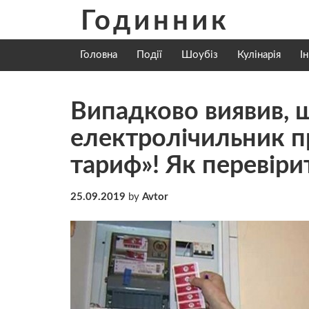
Skip
Годинник
to
content
Головна
Події
Шоубіз
Кулінарія
І
Випадково виявив, 
електролічильник п
тариф»! Як перевіри
25.09.2019
by
Avtor