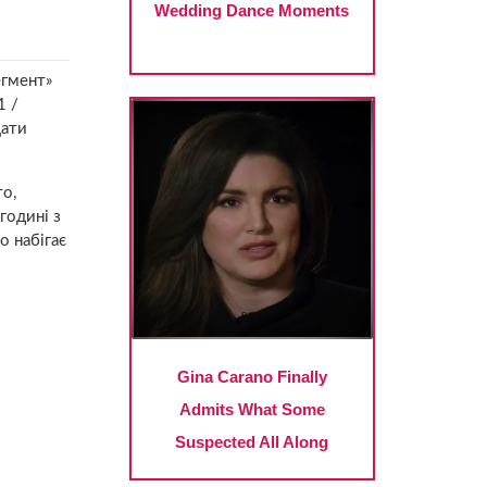
егмент»
1 /
цати
то,
годині з
о набігає