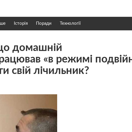
нше
Історія
Поради
Технології
що домашній
рацював «в режимі подвій
ти свій лічильник?