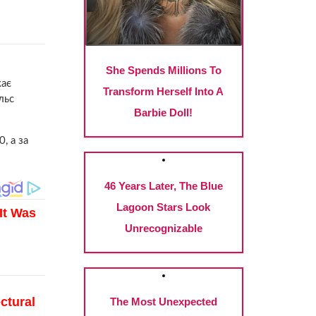
жає
льс
, а за