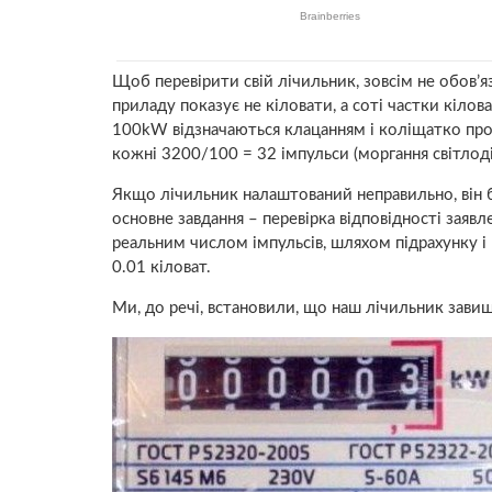
Щоб перевірити свій лічильник, зовсім не обов’яз
приладу показує не кіловати, а соті частки кілов
100kW відзначаються клацанням і коліщатко прок
кожні 3200/100 = 32 імпульси (моргання світлодіо
Якщо лічильник налаштований неправильно, він бу
основне завдання – перевірка відповідності заявл
реальним числом імпульсів, шляхом підрахунку і п
0.01 кіловат.
Ми, до речі, встановили, що наш лічильник завищу