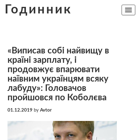
Skip
Годинник
to
Toggle
navig
content
«Виписав собі найвищу в
країні зарплату, і
продовжує впарювати
наївним українцям всяку
лабуду»: Головачов
пройшовся по Коболєва
01.12.2019
by
Avtor