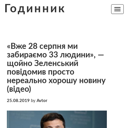
Skip
Годинник
to
Toggle
navig
content
«Вже 28 серпня ми
забираємо 33 людини», —
щойно Зеленський
повідомив просто
нереально хорошу новину
(відео)
25.08.2019
by
Avtor