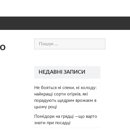
Пошук:
во
НЕДАВНІ ЗАПИСИ
Не бояться ні спеки, ні холоду:
найкращі сорти огірків, які
порадують щедрим врожаєм в
цьому році
Помідори на грядці —що варто
знати при посадці