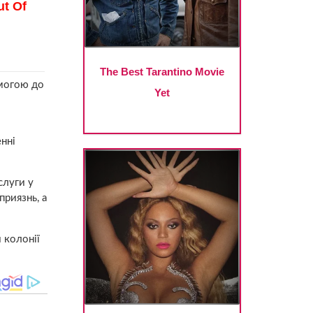
омогою до
енні
слуги у
приязнь, а
й колонії