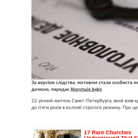
За версією слідства, мотивом стала особиста 
дочкою, передає
Корупція.Інфо
22-річний житель Санкт-Петербурга, який взяв к
до п’яти років в колонії строгого режиму. Про ц