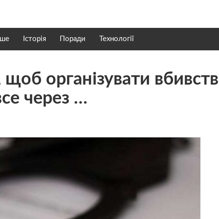
нше
Історія
Поради
Технології
, щоб організувати вбивст
все через …