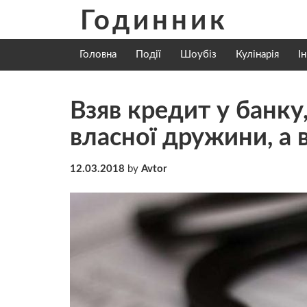
Skip
Годинник
to
content
Головна
Події
Шоубіз
Кулінарія
І
Взяв кредит у банку
власної дружини, а 
12.03.2018
by
Avtor