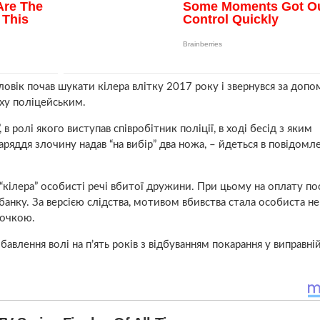
оловік почав шукати кілера влітку 2017 року і звернувся за доп
аху поліцейським.
в ролі якого виступав співробітник поліції, в ході бесід з яким
наряддя злочину надав “на вибір” два ножа, – йдеться в повідомл
“кілера” особисті речі вбитої дружини. При цьому на оплату по
 банку. За версією слідства, мотивом вбивства стала особиста не
дочкою.
бавлення волі на п’ять років з відбуванням покарання у виправні