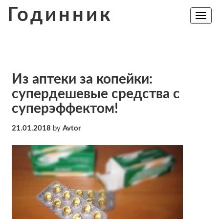
Skip
Годинник
to
Toggle
navig
content
Из аптеки за копейки:
супердешевые средства с
суперэффектом!
21.01.2018
by
Avtor