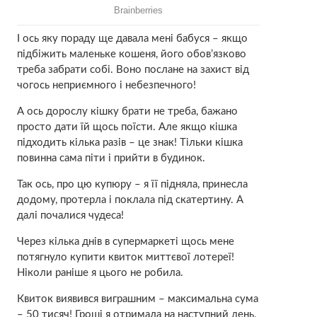
І ось яку пораду ще давала мені бабуся – якщо
підбіжить маленьке кошеня, його обов’язково
треба забрати собі. Воно послане на захист від
чогось неприємного і небезпечного!
А ось дорослу кішку брати не треба, бажано
просто дати їй щось поїсти. Але якщо кішка
підходить кілька разів – це знак! Тільки кішка
повинна сама піти і прийти в будинок.
Так ось, про цю купюру – я її підняла, принесла
додому, протерла і поклала під скатертину. А
далі почалися чудеса!
Через кілька днів в супермаркеті щось мене
потягнуло купити квиток миттєвої лотереї!
Ніколи раніше я цього не робила.
Квиток виявився виграшним – максимальна сума
– 50 тисяч! Гроші я отримала на наступний день,