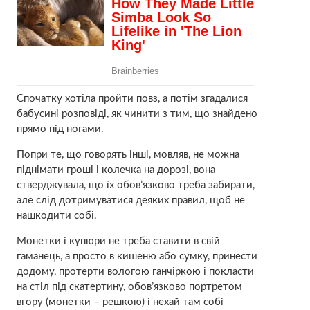
Спочатку хотіла пройти повз, а потім згадалися
бабусині розповіді, як чинити з тим, що знайдено
прямо під ногами.
Попри те, що говорять інші, мовляв, не можна
піднімати гроші і колечка на дорозі, вона
стверджувала, що їх обов’язково треба забирати,
але слід дотримуватися деяких правил, щоб не
нашкодити собі.
Монетки і купюри не треба ставити в свій
гаманець, а просто в кишеню або сумку, принести
додому, протерти вологою ганчіркою і покласти
на стіл під скатертину, обов’язково портретом
вгору (монетки – решкою) і нехай там собі