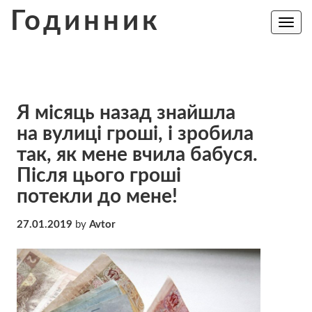
Skip
Годинник
to
Toggle
navig
content
Я місяць назад знайшла
на вулиці гроші, і зробила
так, як мене вчила бабуся.
Після цього гроші
потекли до мене!
27.01.2019
by
Avtor