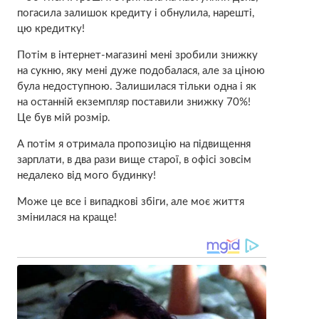
погасила залишок кредиту і обнулила, нарешті,
цю кредитку!
Потім в інтернет-магазині мені зробили знижку
на сукню, яку мені дуже подобалася, але за ціною
була недоступною. Залишилася тільки одна і як
на останній екземпляр поставили знижку 70%!
Це був мій розмір.
А потім я отримала пропозицію на підвищення
зарплати, в два рази вище старої, в офісі зовсім
недалеко від мого будинку!
Може це все і випадкові збіги, але моє життя
змінилася на краще!