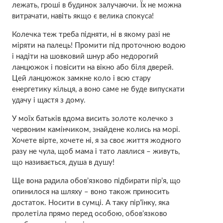
лежать, гроші в будинок залучаючи. Їх не можна
витрачати, навіть якщо є велика спокуса!
Колечка теж треба підняти, ні в якому разі не
міряти на палець! Промити під проточною водою
і надіти на шовковий шнур або недорогий
ланцюжок і повісити на вікно або біля дверей.
Цей ланцюжок замкне коло і всю стару
енергетику кільця, а воно саме не буде випускати
удачу і щастя з дому.
У моїх батьків вдома висить золоте колечко з
червоним камінчиком, знайдене колись на морі.
Хочете вірте, хочете ні, я за своє життя жодного
разу не чула, щоб мама і тато лаялися – живуть,
що називається, душа в душу!
Ще вона радила обов’язково підбирати пір’я, що
опинилося на шляху – воно також приносить
достаток. Носити в сумці. А таку пір’їнку, яка
пролетіла прямо перед особою, обов’язково