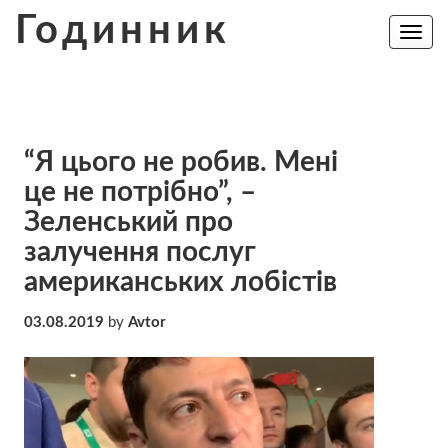
Skip
Годинник
to
Toggle
navig
content
“Я цього не робив. Мені
це не потрібно”, –
Зеленський про
залучення послуг
американських лобістів
03.08.2019
by
Avtor