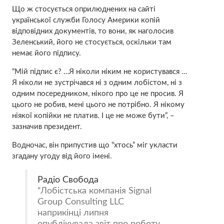
Що ж стосується оприлюднених на сайті
української служби Голосу Америки копій
відповідних документів, то вони, як наголосив
Зеленський, його не стосується, оскільки там
немає його підпису.
“Мій підпис є? …Я ніколи ніким не користувався …
Я ніколи не зустрічався ні з одним лобістом, ні з
одним посередником, нікого про це не просив. Я
цього не робив, мені цього не потрібно. Я нікому
ніякої копійки не платив. І це не може бути”, –
зазначив президент.
Водночас, він припустив що “хтось” міг укласти
згадану угоду від його імені.
Радіо Свобода
Лобістська компанія Signal
Group Consulting LLC
наприкінці липня
опублікувала звіт про роботу,