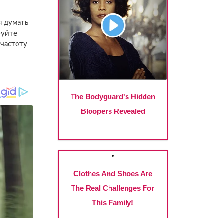
я думать
буйте
 частоту