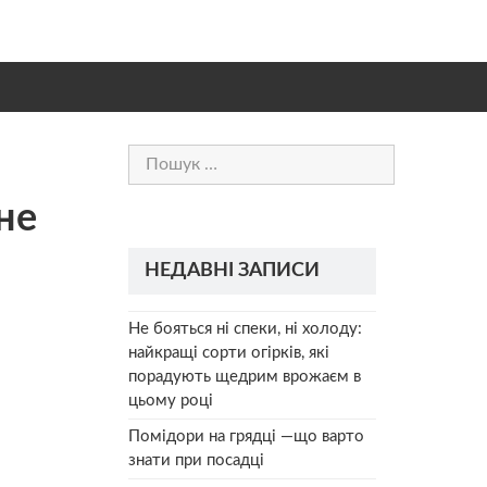
Пошук:
не
НЕДАВНІ ЗАПИСИ
Не бояться ні спеки, ні холоду:
найкращі сорти огірків, які
порадують щедрим врожаєм в
цьому році
Помідори на грядці —що варто
знати при посадці