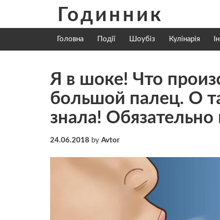
Skip
Годинник
to
content
Головна
Події
Шоубіз
Кулінарія
І
Я в шоке! Что произ
большой палец. О т
знала! Обязательно
24.06.2018
by
Avtor