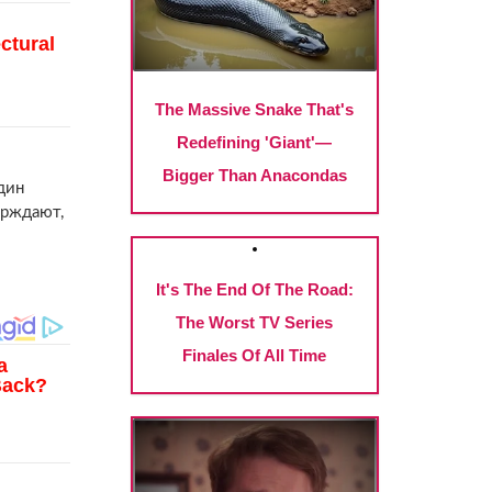
дин
ерждают,