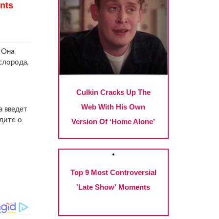
 Она
слорода,
а введет
дите о