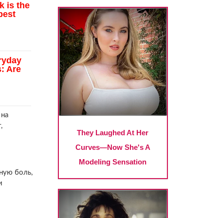
 на
,
ную боль,
и