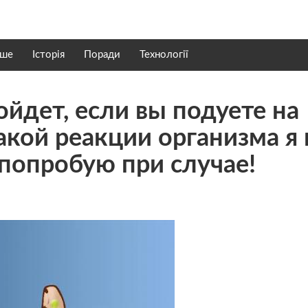
нше
Історія
Поради
Технології
ойдет, если вы подуете на
акой реакции организма я 
 попробую при случае!