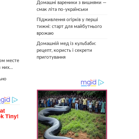
Домашні вареники з вишнями —
смак літа по-українськи
Підживлення огірків у перші
тижні: старт для майбутнього
врожаю
Домашній мед із кульбаби:
рецепт, користь і секрети
приготування
ном месте
з них…
ьно