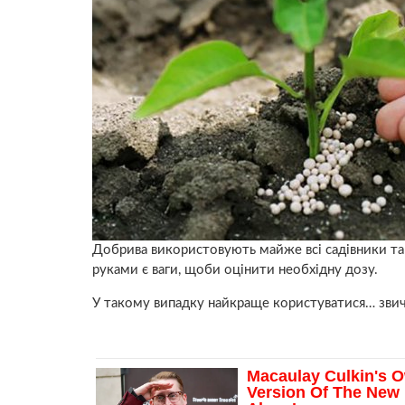
Добрива використовують майже всі садівники та г
руками є ваги, щоби оцінити необхідну дозу.
У такому випадку найкраще користуватися… зви