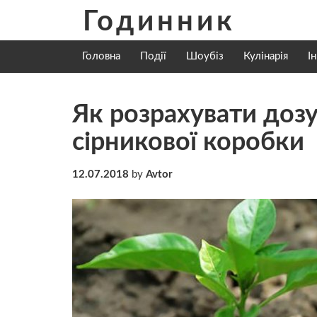
Skip
Годинник
to
content
Головна
Події
Шоубіз
Кулінарія
І
Як розрахувати доз
сірникової коробки
12.07.2018
by
Avtor