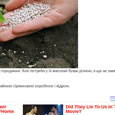
ородники. Але потреба у їх внесенні буває різною, а ще не зав
чайною сірниковою коробкою і відром.