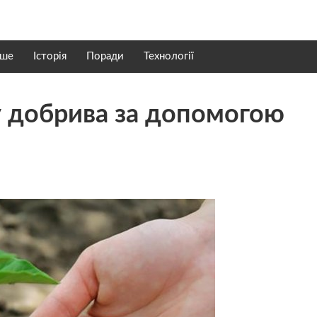
нше
Історія
Поради
Технології
у добрива за допомогою