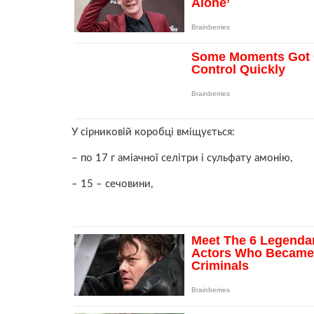
У сірниковій коробці вміщується:
– по 17 г аміачної селітри і сульфату амонію,
– 15 – сечовини,