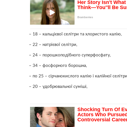
– 18 – кальцієвої селітри та хлористого калію,
– 22 – натрієвої селітри,
– 24 – порошкоподібного суперфосфату,
– 34 – фосфорного борошна,
– по 25 – сірчанокислого калію і калійної селітри
– 20 – удобрювальної суміші,