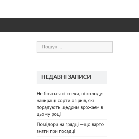
Пошук:
НЕДАВНІ ЗАПИСИ
Не бояться ні спеки, ні холоду:
найкращі сорти огірків, які
порадують щедрим врожаєм в
цьому році
Помідори на грядці —що варто
знати при посадці