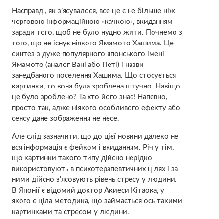
Насправді, як з’ясувалося, все це є не більше ніж
черговою інформаційною «качкою», вкиданням
заради того, щоб не було нудно жити. Почнемо з
того, що не існує ніякого Ямамото Хашима. Це
синтез з дуже популярного японського імені
Ямамото (аналог Вані або Петі) і назви
занедбаного поселення Хашима. Що стосується
картинки, то вона була зроблена штучно. Навіщо
це було зроблено? Та хто його знає! Напевно,
просто так, адже ніякого особливого ефекту або
сенсу дане зображення не несе.
Але слід зазначити, що до цієї новини далеко не
вся інформація є фейком і вкиданням. Річ у тім,
що картинки такого типу дійсно нерідко
використовують в психотерапевтичних цілях і за
ними дійсно з’ясовують рівень стресу у людини.
В Японії є відомий доктор Акиеси Кітаока, у
якого є ціла методика, що займається ось такими
картинками та стресом у людини.