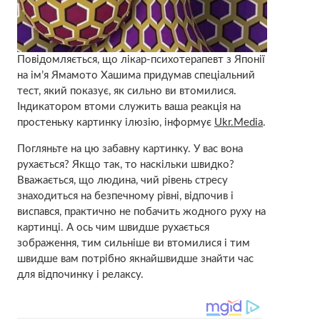
Повідомляється, що лікар-психотерапевт з Японії
на ім’я Ямамото Хашима придумав спеціальний
тест, який показує, як сильно ви втомилися.
Індикатором втоми служить ваша реакція на
простеньку картинку ілюзію, інформує
Ukr.Media
.
Погляньте на цю забавну картинку. У вас вона
рухається? Якщо так, то наскільки швидко?
Вважається, що людина, чий рівень стресу
знаходиться на безпечному рівні, відпочив і
виспався, практично не побачить жодного руху на
картинці. А ось чим швидше рухається
зображення, тим сильніше ви втомилися і тим
швидше вам потрібно якнайшвидше знайти час
для відпочинку і релаксу.