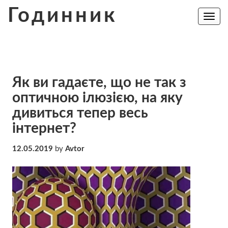
Skip
Годинник
to
Toggle
navig
content
Як ви гадаєте, що не так з
оптичною ілюзією, на яку
дивиться тепер весь
інтернет?
12.05.2019
by
Avtor