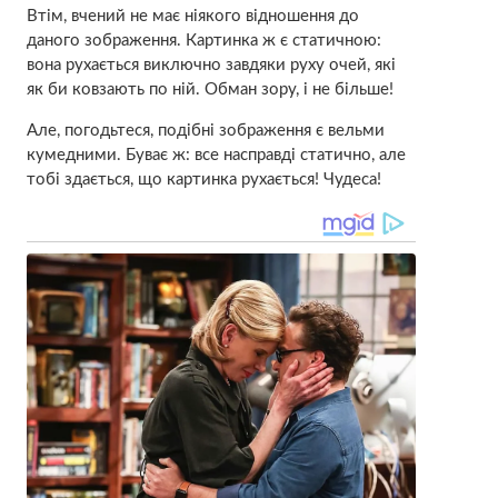
Втім, вчений не має ніякого відношення до
даного зображення. Картинка ж є статичною:
вона рухається виключно завдяки руху очей, які
як би ковзають по ній. Обман зору, і не більше!
Але, погодьтеся, подібні зображення є вельми
кумедними. Буває ж: все насправді статично, але
тобі здається, що картинка рухається! Чудеса!