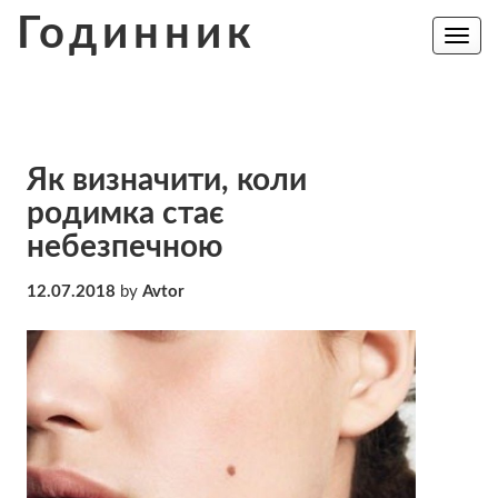
Skip
Годинник
to
Toggle
navig
content
Як визначити, коли
родимка стає
небезпечною
12.07.2018
by
Avtor