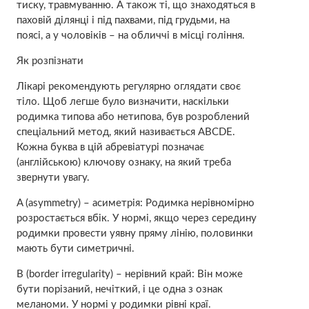
тиску, травмуванню. А також ті, що знаходяться в
паховій ділянці і під пахвами, під грудьми, на
поясі, а у чоловіків – на обличчі в місці гоління.
Як розпізнати
Лікарі рекомендують регулярно оглядати своє
тіло. Щоб легше було визначити, наскільки
родимка типова або нетипова, був розроблений
спеціальний метод, який називається ABCDE.
Кожна буква в цій абревіатурі позначає
(англійською) ключову ознаку, на який треба
звернути увагу.
A (asymmetry) – асиметрія: Родимка нерівномірно
розростається вбік. У нормі, якщо через середину
родимки провести уявну пряму лінію, половинки
мають бути симетричні.
B (border irregularity) – нерівний край: Він може
бути порізаний, нечіткий, і це одна з ознак
меланоми. У нормі у родимки рівні краї.