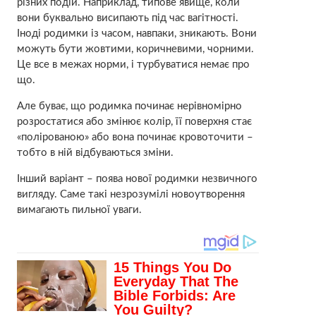
різних подій. Наприклад, типове явище, коли
вони буквально висипають під час вагітності.
Іноді родимки із часом, навпаки, зникають. Вони
можуть бути жовтими, коричневими, чорними.
Це все в межах норми, і турбуватися немає про
що.
Але буває, що родимка починає нерівномірно
розростатися або змінює колір, її поверхня стає
«полірованою» або вона починає кровоточити –
тобто в ній відбуваються зміни.
Інший варіант – поява нової родимки незвичного
вигляду. Саме такі незрозумілі новоутворення
вимагають пильної уваги.