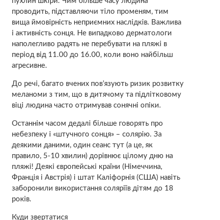
пухлин шкіри. Чим більше часу людина
проводить, підставляючи тіло променям, тим
вища ймовірність неприємних наслідків. Важлива
і активність сонця. Не випадково дерматологи
наполегливо радять не перебувати на пляжі в
період від 11.00 до 16.00, коли воно найбільш
агресивне.
До речі, багато вчених пов’язують ризик розвитку
меланоми з тим, що в дитячому та підлітковому
віці людина часто отримував сонячні опіки.
Останнім часом дедалі більше говорять про
небезпеку і «штучного сонця» – солярію. За
деякими даними, один сеанс тут (а це, як
правило, 5-10 хвилин) дорівнює цілому дню на
пляжі! Деякі європейські країни (Німеччина,
Франція і Австрія) і штат Каліфорнія (США) навіть
заборонили використання соляріїв дітям до 18
років.
Куди звертатися