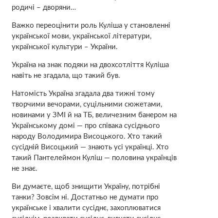
родичі – дворяни…
Важко переоцінити роль Куліша у становленні
української мови, української літератури,
української культури – України.
Україна на знак подяки на двохсотліття Куліша
навіть не згадала, що такий був.
Натомість Україна згадала два тижні тому
творчими вечорами, суцільними сюжетами,
новинами у ЗМІ й на ТБ, величезним банером на
Українському домі — про співака сусіднього
народу Володимира Висоцького. Хто такий
сусідній Висоцький — знають усі українці. Хто
такий Пантелеймон Куліш — половина українців
не знає.
Ви думаєте, щоб знищити Україну, потрібні
танки? Зовсім ні. Достатньо не думати про
українське і хвалити сусіднє, захоплюватися