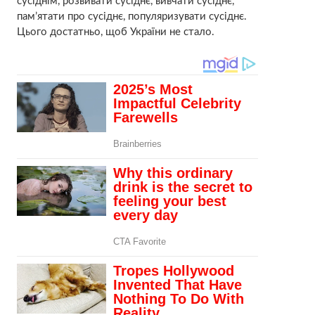
сусіднім, розвивати сусіднє, вивчати сусіднє,
пам’ятати про сусіднє, популяризувати сусіднє.
Цього достатньо, щоб України не стало.