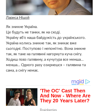
Лариса Ніцой
Як зникне Україна.
Це будуть не танки, як на сході.
Україну вб’є наша байдужість до українського.
Україна колись зникне так, як зникає вже
сьогодні. Поступово і непомітно. Вона зникне
так, як тане на галявині нагорнута куча снігу.
Ходиш повз галявину, а кучугура все менша…
менша… Одного разу озирнешся – галявина та
сама, а снігу немає.