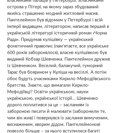
власниками палаців у Петербурзі. Власниками
острова у Пітері, на якому зараз збудований
якийсь страшенно модний житловий масив.
Пантелеймон був відомим у Петербурзі і всій
імперії видавцем, літератором, написав перший в
українській літературі історичний роман «Чорна
Рада». Придумав кулішівку — український
фонетичний правопис (пам’ятаєте, все українське
600 років заборонялося), власне кулішівкою був
виданий Кобзар Шевченка. Пантелеймон дружив
із Шевченком. Веселий, балакучий, гуморний
Тарас був боярином у Куліша на весіллі. А потім
обоє будуть учасниками Кирило-Мефодіївського
братства. Знаєте, що вимагали Кирило-
Мефодіївці? Освіти українською, науки
українською, української історії… Шевченко
дорого поплатився за це – засланням із
забороною писати й малювати (заборонили те,
чим він жив) і повернувся із заслання вимученим,
виснаженим, хворим дідом. Пантелеймонові
повезло більше – за нього вступилися багаті