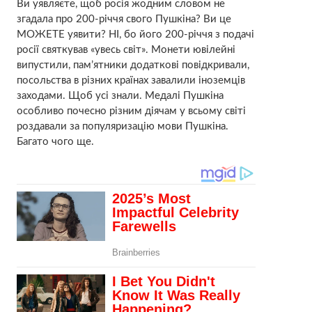
Ви уявляєте, щоб росія жодним словом не
згадала про 200-річчя свого Пушкіна? Ви це
МОЖЕТЕ уявити? НІ, бо його 200-річчя з подачі
росії святкував «увесь світ». Монети ювілейні
випустили, пам’ятники додаткові повідкривали,
посольства в різних країнах завалили іноземців
заходами. Щоб усі знали. Медалі Пушкіна
особливо почесно різним діячам у всьому світі
роздавали за популяризацію мови Пушкіна.
Багато чого ще.