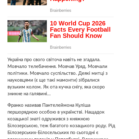
Україна про свого світоча навіть не згадала.
Мовчало телебачення. Мовчав Уряд. Мовчали
політики. Мовчало суспільство. Деякі митці з
науковцями (є ще такі мамонти) зібралися
вузьким колом. Як ота кучка снігу, яка скоро
зникне на галявині…
Франко називав Пантелеймона Куліша
першорядною особою в українстві. Нащадок
козацької знаті одружився з княжною
Білозерською, теж багатого козацького роду. Рід
Білозерських-Білосельських по сьогодні є