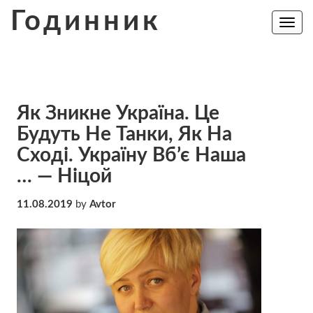
Skip
Годинник
to
Toggle
navig
content
Як Зникне Україна. Це
Будуть Не Танки, Як На
Сході. Україну Вб’є Наша
… — Ніцой
11.08.2019
by
Avtor