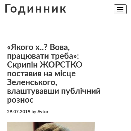
Skip
Годинник
to
Toggle
navig
content
«Якого х..? Вова,
працювати треба»:
Скрипін ЖОРСТКО
поставив на місце
Зеленського,
влаштувавши публічний
рознос
29.07.2019
by
Avtor