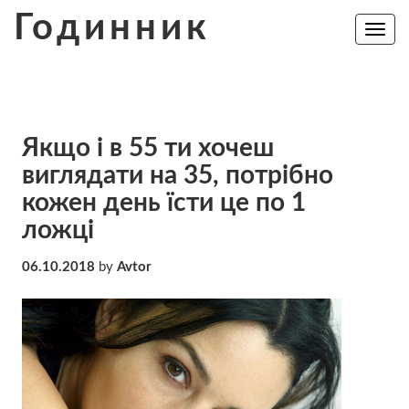
Skip
Годинник
to
Toggle
navig
content
Якщо і в 55 ти хочеш
виглядати на 35, потрібно
кожен день їсти це по 1
ложці
06.10.2018
by
Avtor