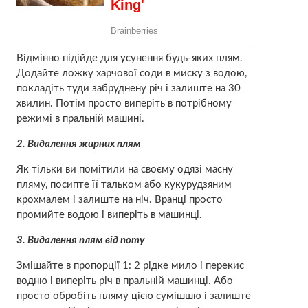
Відмінно підійде для усунення будь-яких плям.
Додайте ложку харчової соди в миску з водою,
покладіть туди забруднену річ і залиште на 30
хвилин. Потім просто виперіть в потрібному
режимі в пральній машині.
2. Видалення жирних плям
Як тільки ви помітили на своєму одязі масну
пляму, посипте її тальком або кукурудзяним
крохмалем і залиште на ніч. Вранці просто
промийте водою і виперіть в машинці.
3. Видалення плям від поту
Змішайте в пропорції 1: 2 рідке мило і перекис
водню і виперіть річ в пральній машинці. Або
просто обробіть пляму цією сумішшю і залиште