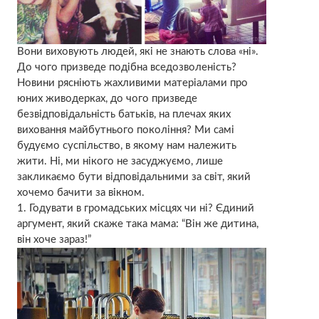
Вони виховують людей, які не знають слова «ні».
До чого призведе подібна вседозволеність?
Новини рясніють жахливими матеріалами про
юних живодерках, до чого призведе
безвідповідальність батьків, на плечах яких
виховання майбутнього покоління? Ми самі
будуємо суспільство, в якому нам належить
жити. Ні, ми нікого не засуджуємо, лише
закликаємо бути відповідальними за світ, який
хочемо бачити за вікном.
1. Годувати в громадських місцях чи ні? Єдиний
аргумент, який скаже така мама: “Він же дитина,
він хоче зараз!”