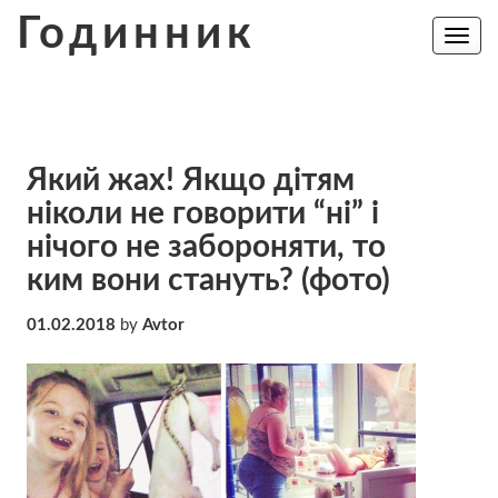
Skip
Годинник
to
Toggle
navig
content
Який жах! Якщо дітям
ніколи не говорити “ні” і
нічого не забороняти, то
ким вони стануть? (фото)
01.02.2018
by
Avtor