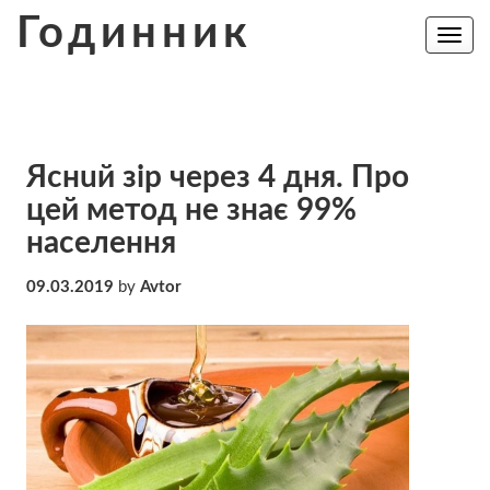
Skip
Годинник
to
Toggle
navig
content
Яснuй зір через 4 дня. Про
цей метод не знає 99%
населення
09.03.2019
by
Avtor