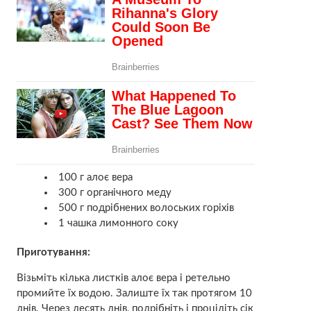
100 г алоє вера
300 г органічного меду
500 г подрібнених волоських горіхів
1 чашка лимонного соку
Приготування:
Візьміть кілька листків алоє вера і ретельно
промийте їх водою. Залиште їх так протягом 10
днів. Через десять днів, подрібніть і процідіть сік