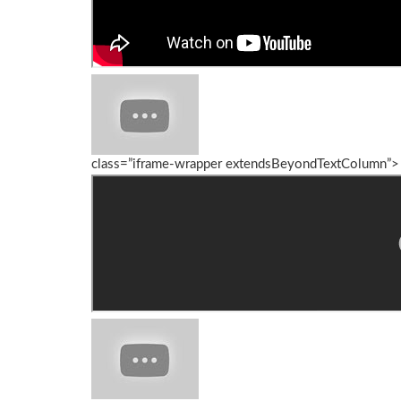
class=”iframe-wrapper extendsBeyondTextColumn”>