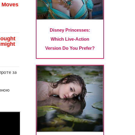
проте за
чиною