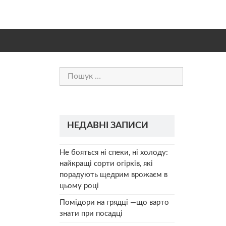
Пошук:
НЕДАВНІ ЗАПИСИ
Не бояться ні спеки, ні холоду:
найкращі сорти огірків, які
порадують щедрим врожаєм в
цьому році
Помідори на грядці —що варто
знати при посадці