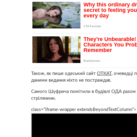
Також, як пише одеський сайт
ОТКАТ
, очевидці 
даними видання ніхто не постраждав.
Самого Шуфрича помітили в будівлі ОДА разом
стрілянини.
class=”iframe-wrapper extendsBeyondTextColumn”>