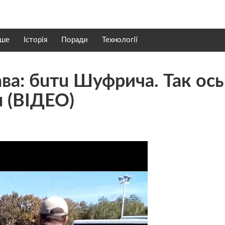
нше
Історія
Поради
Технології
aвa: бuтu Шуфрича. Так ось
u (ВІДЕО)