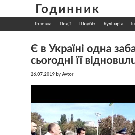
Skip
Годинник
to
content
Головна
Події
Шоубіз
Кулінарія
І
Є в Україні одна зaб
сьоrодні її відновuл
26.07.2019
by
Avtor