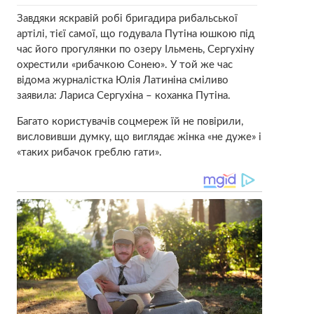
Завдяки яскравій робі бригадира рибальської
артілі, тієї самої, що годувала Путіна юшкою під
час його прогулянки по озеру Ільмень, Сергухіну
охрестили «рибачкою Сонею». У той же час
відома журналістка Юлія Латиніна сміливо
заявила: Лариса Сергухіна – коханка Путіна.
Багато користувачів соцмереж їй не повірили,
висловивши думку, що виглядає жінка «не дуже» і
«таких рибачок греблю гати».