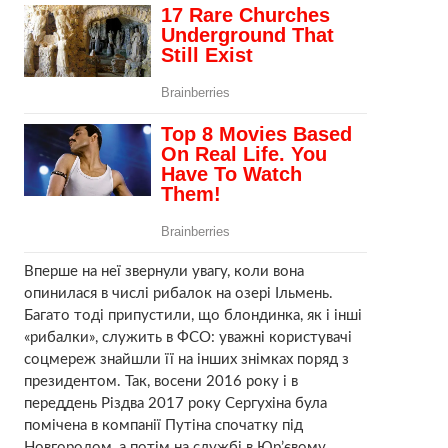
Вперше на неї звернули увагу, коли вона
опинилася в числі рибалок на озері Ільмень.
Багато тоді припустили, що блондинка, як і інші
«рибалки», служить в ФСО: уважні користувачі
соцмереж знайшли її на інших знімках поряд з
президентом. Так, восени 2016 року і в
переддень Різдва 2017 року Сергухіна була
помічена в компанії Путіна спочатку під
Новгородом, а потім на службі в Юр’євому