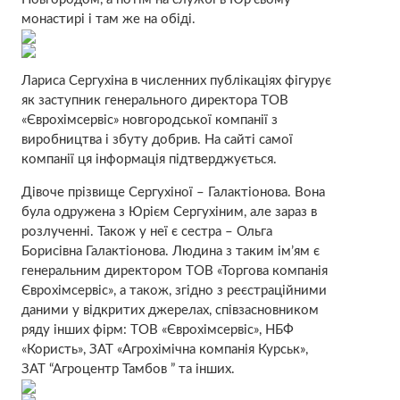
монастирі і там же на обіді.
Лариса Сергухіна в численних публікаціях фігурує
як заступник генерального директора ТОВ
«Єврохімсервіс» новгородської компанії з
виробництва і збуту добрив. На сайті самої
компанії ця інформація підтверджується.
Дівоче прізвище Сергухіної – Галактіонова. Вона
була одружена з Юрієм Сергухіним, але зараз в
розлученні. Також у неї є сестра – Ольга
Борисівна Галактіонова. Людина з таким ім’ям є
генеральним директором ТОВ «Торгова компанія
Єврохімсервіс», а також, згідно з реєстраційними
даними у відкритих джерелах, співзасновником
ряду інших фірм: ТОВ «Єврохімсервіс», НБФ
«Користь», ЗАТ «Агрохімічна компанія Курськ»,
ЗАТ “Агроцентр Тамбов ” та інших.