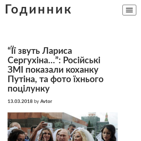
Skip
Годинник
to
Toggle
navig
content
“Її звуть Лариса
Сергухіна…”: Російські
ЗМІ показали коханку
Путіна, та фото їхнього
поцілунку
13.03.2018
by
Avtor