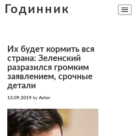
Skip
Годинник
to
Toggle
navig
content
Их будет кормить вся
страна: Зеленский
разразился громким
заявлением, срочные
детали
13.09.2019
by
Avtor