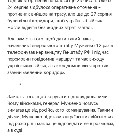
тоді як вторгнення почалося ще 23 числа. Уже із
24 серпня відбулося оперативне оточення –
противник вийшов на трасу, але ще до 27 серпня
були вільні коридори, щоб українські війська
могли відійти без жодних втрат взагалі.
Але замість того, щоб дати такий наказ,
начальник Генерального штабу Муженко 12 разів
телефонував керівництву Генштабу РФ і під час
перемовин повідомив маршрут та час виходу
українських військ, а також домовлявся про так
званий «зелений коридор».
Замість того, щоб керувати підпорядкованими
йому військами, генерал Муженко чомусь
вимагав це від російського командування. Такими
діями, Муженко підставив українських військових
під розстріл і має за це відповідати не в розмовах,
а в суді!