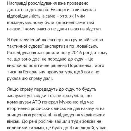
Насправді розслідування вже проведено
достатньо детально. Експертиза визначила
відповідальність, а саме – хто, як і чим
командував, чому були здійснені саме такі
накази, і чому вчасно не дали наказ на відступ.
Я був залучений як експерт до групи військово-
тактичної судової експертизи по Іловайську.
Розслідування завершили ще у 2016 році, а тому
те, що воно досі не передано до суду – це
виключно політичне рішення Порошенка і його
тиск на Генеральну прокуратуру, щоб вона не
рухала цю справу далі.
Якщо справу передадуть до суду, то будуть
заслухані усі свідки і стане зрозуміло, що
командувач АТО генерал Муженко під час
вторгнення російських військ не дав наказу ні на
знищення агресора, ні на відведення українських
військ. До речі росіяни зайшли туди зовсім не
великими силами, це було до 4тис людей, у нас