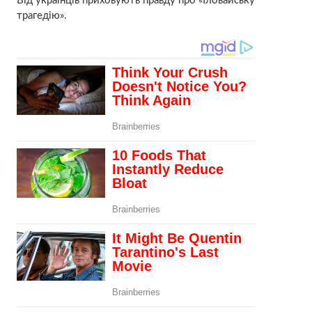
Від українців приховують правду про «Іловайську
трагедію».