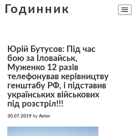
Skip
Годинник
to
Toggle
navig
content
Юрій Бутусов: Під час
бою за Іловайськ,
Муженко 12 разів
телефонував керівництву
генштабу РФ, і підставив
українських військових
під розстріл!!!
30.07.2019
by
Avtor