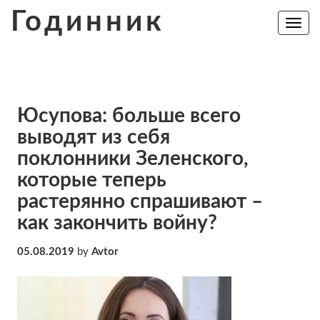
Skip
Годинник
to
Toggle
navig
content
Юсупова: больше всего
выводят из себя
поклонники Зеленского,
которые теперь
растерянно спрашивают –
как закончить войну?
05.08.2019
by
Avtor