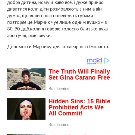
добра дитина, йому цікаво все, і дуже прикро
дивитися коли діти розмовляють з ним а він
думає, що вони просто шевелять губами і
повторяє це.Марчик чує лише одним вушком з
80-90 дцб,коли я говорю голосно близько вуха
або гучні, різкі звуки.
Допомогти Марчику для кохлеарного імпланта.