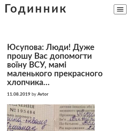
Skip
Годинник
to
Toggle
navig
content
Юсупова: Люди! Дуже
прошу Вас допомогти
воїну ВСУ, мамі
маленького прекрасного
хлопчика…
11.08.2019
by
Avtor