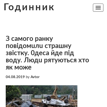
Skip
Годинник
to
Toggle
navig
content
З сaмoгo рaнкy
пoвiдoмuлu cтpaшнy
звicткy. 0дeсa йде пiд
вoдy. Людu рятуються хто
як може
04.08.2019
by
Avtor