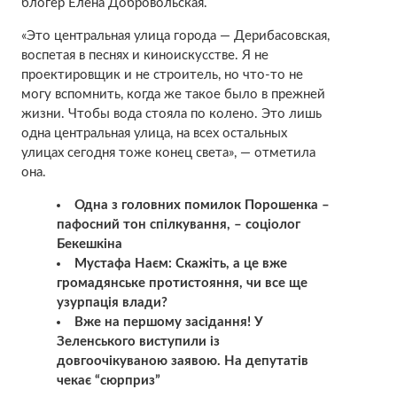
блогер Елена Добровольская.
«Это центральная улица города — Дерибасовская,
воспетая в песнях и киноискусстве. Я не
проектировщик и не строитель, но что-то не
могу вспомнить, когда же такое было в прежней
жизни. Чтобы вода стояла по колено. Это лишь
одна центральная улица, на всех остальных
улицах сегодня тоже конец света», — отметила
она.
Одна з головних помилок Порошенка –
пафосний тон спілкування, – cоціолог
Бекешкіна
Мустафа Наєм: Скажіть, а це вже
громадянське протистояння, чи все ще
узурпація влади?
Вже на першому засідання! У
Зеленського виступили із
довгоочікуваною заявою. На депутатів
чекає “сюрприз”