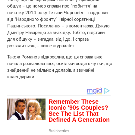
обшук – це номер справи про ”побиття“ на
початку 2014 року Тетяни Чорновіл – нардепки
від “Народного фронту” і вірної соратниці
Пашинського. Посилання – в коментарях. Дякую
Дмитру Назарецю за знахідку. Тобто, підстави
для обшуку – вигадка, від і до. І справа
розвалиться», – пише журналіст.
Також Романов підкреслив, що ця справа вже
почала розвалюватися, оскільки ходять чутки, що
знайдений не мільйон доларів, а звичайні
календарики.