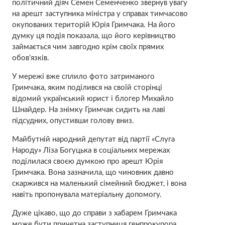
політичний діяч Семен Семенченко звернув увагу
на арешт заступника міністра у справах тимчасово
окупованих територій Юрія Гримчака. На його
думку ця подія показала, що його керівництво
займається чим завгодно крім своїх прямих
обов’язків.
У мережі вже сплило фото затриманого
Гримчака, яким поділився на своїй сторінці
відомий український юрист і блогер Михайло
Шнайдер. На знімку Гримчак сидить на лаві
підсудних, опустивши голову вниз.
Майбутній народний депутат від партії «Слуга
Народу» Ліза Богуцька в соціальних мережах
поділилася своєю думкою про арешт Юрія
Гримчака. Вона зазначила, що чиновник давно
скаржився на маленький сімейний бюджет, і вона
навіть пропонувала матеріальну допомогу.
Дуже цікаво, що до справи з хабарем Гримчака
може бути причетна заступниця генпрокурора