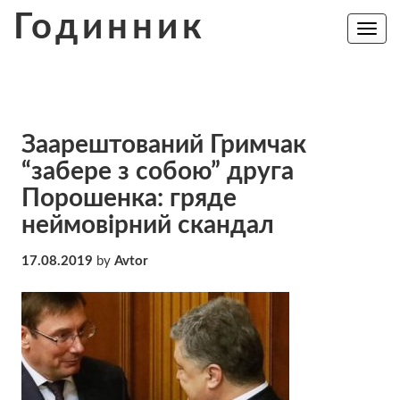
Skip
Годинник
to
Toggle
navig
content
Заарештований Гримчак
“забере з собою” друга
Порошенка: гряде
неймовірний скандал
17.08.2019
by
Avtor