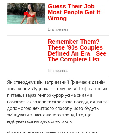
Як стверджує він, затриманий Гримчак є давнім
товаришем Луценка, в тому числі і з фінансових
питань, і зараз генпрокурор усіма силами
намагається зачепитися за свою посаду, однак за
допомогою нехитрого способу його будуть
зміщувати з насидженого трону, і те, що
відбувається нагадує спектакль.
«Тому що номер справи, по якому проходив