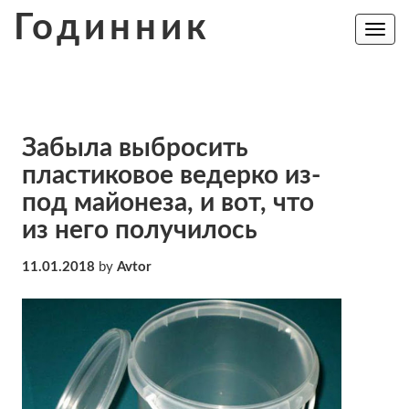
Skip
Годинник
to
Toggle
navig
content
Забыла выбросить
пластиковое ведерко из-
под майонеза, и вот, что
из него получилось
11.01.2018
by
Avtor