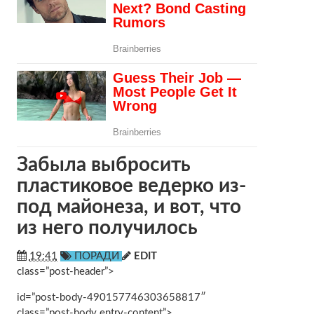
Забыла выбросить
пластиковое ведерко из-
под майонеза, и вот, что
из него получилось
19:41
ПОРАДИ
EDIT
class=”post-header”>
id=”post-body-490157746303658817″
class=”post-body entry-content”>