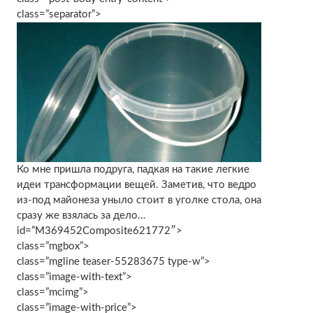
class=”separator”>
Ко мне пришла подруга, падкая на такие легкие
идеи трансформации вещей. Заметив, что ведро
из-под майонеза уныло стоит в уголке стола, она
сразу же взялась за дело…
id=”M369452Composite621772″>
class=”mgbox”>
class=”mgline teaser-55283675 type-w”>
class=”image-with-text”>
class=”mcimg”>
class=”image-with-price”>