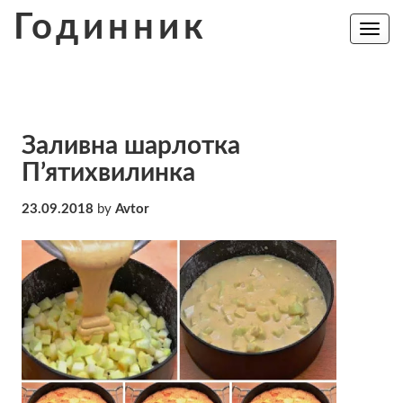
Skip
Годинник
to
Toggle
navig
content
Заливна шарлотка
П’ятихвилинка
23.09.2018
by
Avtor