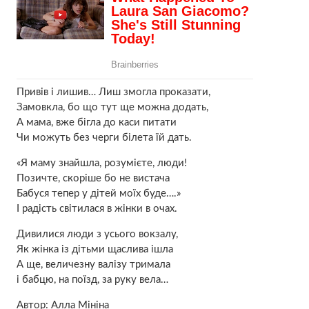
Привів і лишив… Лиш змогла проказати,
Замовкла, бо що тут ще можна додать,
А мама, вже бігла до каси питати
Чи можуть без черги білета їй дать.
«Я маму знайшла, розумієте, люди!
Позичте, скоріше бо не вистача
Бабуся тепер у дітей моїх буде….»
І радість світилася в жінки в очах.
Дивилися люди з усього вокзалу,
Як жінка із дітьми щаслива ішла
А ще, величезну валізу тримала
і бабцю, на поїзд, за руку вела…
Автор: Алла Мініна