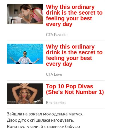
Зайшла на вокзал молоденька матуся,
Двох діток спішилася нагодувать.
Вони пустували, й стареньку бабусю