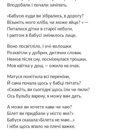
Вподобали і почали зачіпать.
«Бабусю куди ви зібрались, в дорогу?
Візьміть мого хліба, чи може яйце? » —
Питалися дітки в старої небоги,
І раптом в бабусі змінилось лице.
Воно посвітліло, і очі-волошки
Розквітли у добрих, дитячих словах.
Немов після сну, посміхнулася трошки,
Мов квітка у дощ — ожила на очах.
Матуся помітила всі переміни,
Й сама почала щось у бабці питать?
«Скажіть, ви сьогодні щось їли чи пили?
Ось бульбу варену, я можу вам дать.
А може ви хочете кави чи чаю?
Білет ви придбали у місто яке?»
Бабуся сказала:»Білета не маю…»
І ніби щось впало на плечі важке.