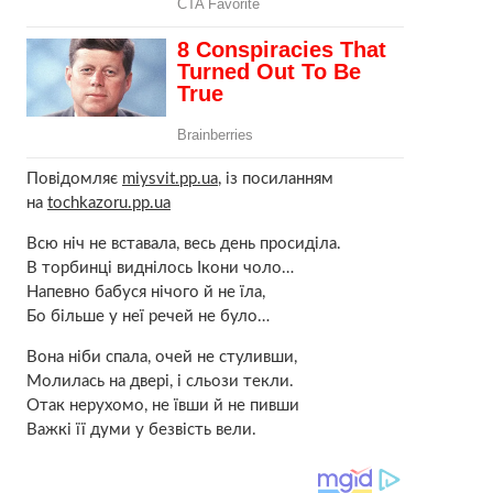
Повідомляє
miysvit.pp.ua
, із посиланням
на
tochkazoru.pp.ua
Всю ніч не вставала, весь день просиділа.
В торбинці виднілось Ікони чоло…
Напевно бабуся нічого й не їла,
Бо більше у неї речей не було…
Вона ніби спала, очей не стуливши,
Молилась на двері, і сльози текли.
Отак нерухомо, не ївши й не пивши
Важкі її думи у безвість вели.