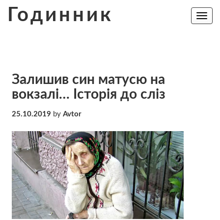
Skip
Годинник
to
Toggle
navig
content
Залишив син матусю на
вокзалі… Історія до сліз
25.10.2019
by
Avtor