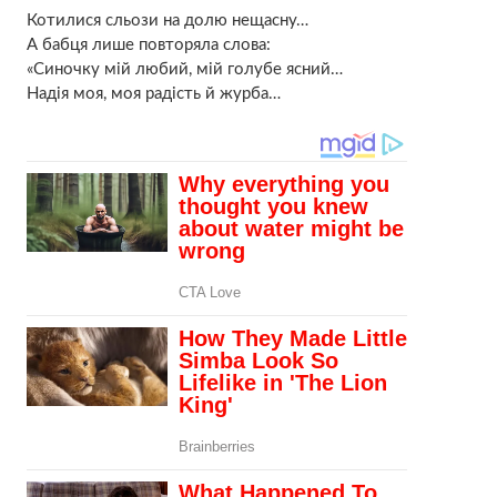
Котилися сльози на долю нещасну…
А бабця лише повторяла слова:
«Синочку мій любий, мій голубе ясний…
Надія моя, моя радість й журба…