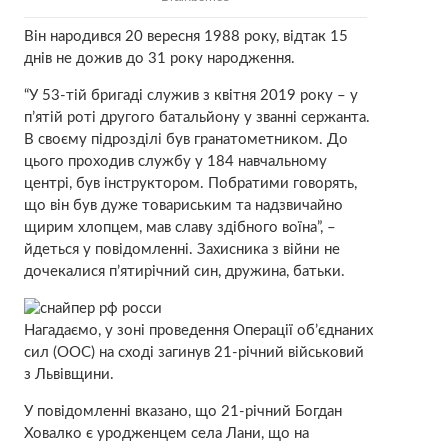
Він народився 20 вересня 1988 року, відтак 15
днів не дожив до 31 року народження.
“У 53-тій бригаді служив з квітня 2019 року – у
п’ятій роті другого батальйону у званні сержанта.
В своєму підрозділі був гранатометником. До
цього проходив службу у 184 навчальному
центрі, був інструктором. Побратими говорять,
що він був дуже товариським та надзвичайно
щирим хлопцем, мав славу здібного воїна”, –
йдеться у повідомленні. Захисника з війни не
дочекалися п’ятирічний син, дружина, батьки.
Нагадаємо, у зоні проведення Операції об’єднаних
сил (ООС) на сході загинув 21-річний військовий
з Львівщини.
У повідомленні вказано, що 21-річний Богдан
Ховалко є уродженцем села Лани, що на