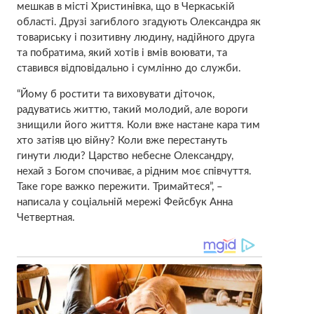
мешкав в місті Христинівка, що в Черкаській
області. Друзі загиблого згадують Олександра як
товариську і позитивну людину, надійного друга
та побратима, який хотів і вмів воювати, та
ставився відповідально і сумлінно до служби.
“Йому б ростити та виховувати діточок,
радуватись життю, такий молодий, але вороги
знищили його життя. Коли вже настане кара тим
хто затіяв цю війну? Коли вже перестануть
гинути люди? Царство небесне Олександру,
нехай з Богом спочиває, а рідним моє співчуття.
Таке горе важко пережити. Тримайтеся”, –
написала у соціальній мережі Фейсбук Анна
Четвертная.