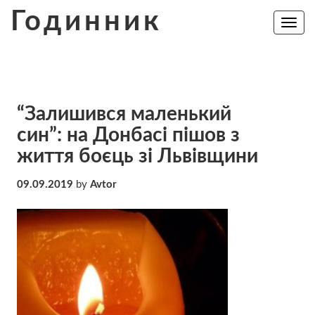
Skip
Годинник
to
Toggle
navig
content
“Залишився маленький
син”: на Донбасі пішов з
життя боєць зі Львівщини
09.09.2019
by
Avtor