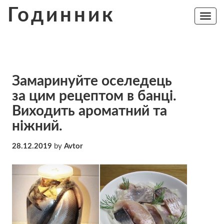
Skip
Годинник
to
Toggle
navig
content
Замаринуйте оселедець
за цим рецептом в банці.
Виходить ароматний та
ніжний.
28.12.2019
by
Avtor