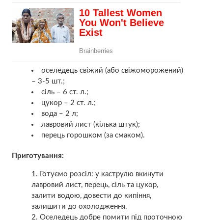
оселедець свіжий (або свіжоморожений)
– 3-5 шт.;
сіль – 6 ст. л.;
цукор – 2 ст. л.;
вода – 2 л;
лавровий лист (кілька штук);
перець горошком (за смаком).
Приготування:
Готуємо розсіл: у каструлю вкинути
лавровий лист, перець, сіль та цукор,
залити водою, довести до кипіння,
залишити до охолодження.
Оселедець добре помити під проточною