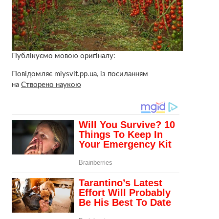
Публікуємо мовою оригіналу:
Повідомляє
miysvit.pp.ua
, із посиланням
на
Створено наукою