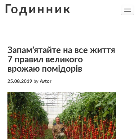
Skip
Годинник
to
Toggle
navig
content
Запам’ятайте на все життя
7 правил великого
врожаю помідорів
25.08.2019
by
Avtor