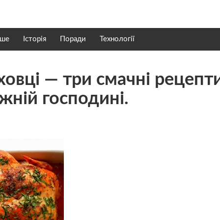
нше
Історія
Поради
Технології
ховці — три смачні рецепти
жній господині.