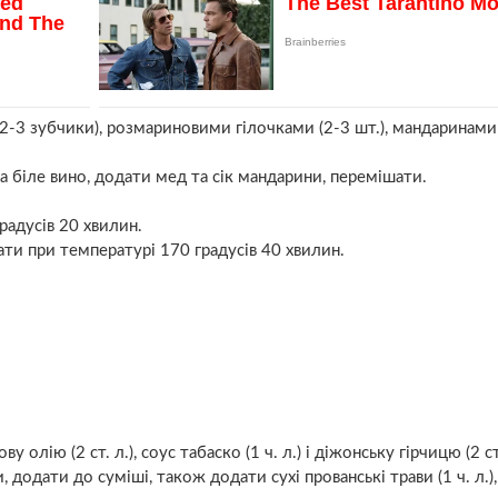
-3 зубчики), розмариновими гілочками (2-3 шт.), мандаринами 
 біле вино, додати мед та сік мандарини, перемішати.
радусів 20 хвилин.
ати при температурі 170 градусів 40 хвилин.
ву олію (2 ст. л.), соус табаско (1 ч. л.) і діжонську гірчицю (2 ст
 додати до суміші, також додати сухі прованські трави (1 ч. л.),