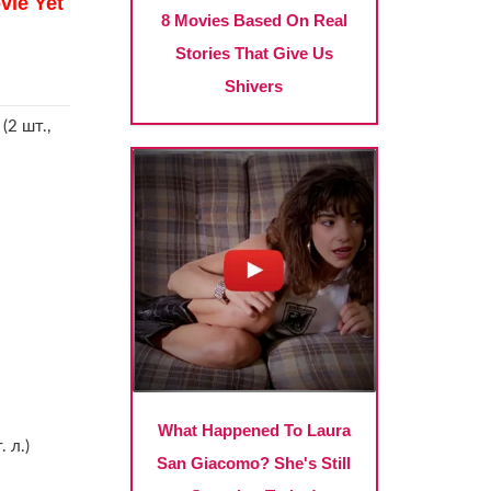
(2 шт.,
. л.)