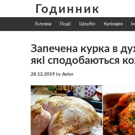
Skip
Годинник
to
content
Головна
Події
Шоубіз
Кулінарія
І
Запечена курка в ду
які сподобаються ко
28.12.2019
by
Avtor