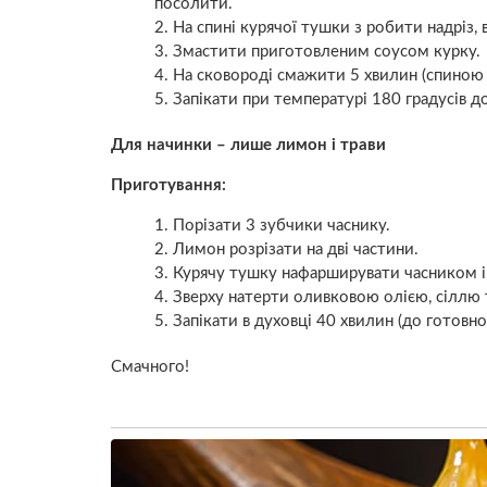
посолити.
На спині курячої тушки з робити надріз,
Змастити приготовленим соусом курку.
На сковороді смажити 5 хвилин (спиною 
Запікати при температурі 180 градусів до
Для начинки – лише лимон і трави
Приготування:
Порізати 3 зубчики часнику.
Лимон розрізати на дві частини.
Курячу тушку нафарширувати часником і 
Зверху натерти оливковою олією, сіллю 
Запікати в духовці 40 хвилин (до готовнос
Смачного!