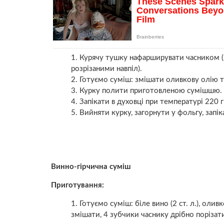
Курячу тушку нафарширувати часником (2
розрізаними навпіл).
Готуємо суміш: змішати оливкову олію та
Курку полити приготовленою сумішшю.
Запікати в духовці при температурі 220 г
Вийняти курку, загорнути у фольгу, запік
Винно-гірчична суміш
Приготування:
Готуємо суміш: біле вино (2 ст. л.), оливко
змішати, 4 зубчики часнику дрібно порізати,