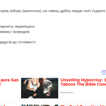
корінь імбиру (шматочок), сік лайма, дрібку перцю чилі з’єднати
перчити, перемішати.
ерху і всередині.
радусів до готовності.