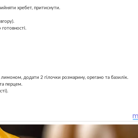
 вийняти хребет, притиснути.
вгору).
 готовності.
лимоном, додати 2 гілочки розмарину, орегано та базилік.
та перцем.
ті).