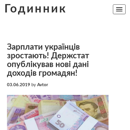
Skip
Годинник
to
Toggle
navig
content
Зарплати українців
зростають! Держстат
опублікував нові дані
доходів громадян!
03.06.2019
by
Avtor