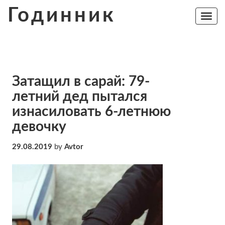
Skip
Годинник
to
Toggle
navig
content
Затащил в сарай: 79-
летний дед пытался
изнасиловать 6-летнюю
девочку
29.08.2019
by
Avtor