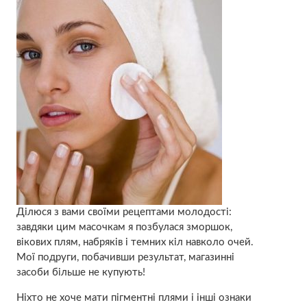
Ділюся з вами своїми рецептами молодості:
завдяки цим масочкам я позбулася зморшок,
вікових плям, набряків і темних кіл навколо очей.
Мої подруги, побачивши результат, магазинні
засоби більше не купують!
Ніхто не хоче мати пігментні плями і інші ознаки