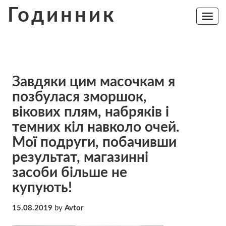
Skip
Годинник
to
Toggle
navig
content
Завдяки цим масочкам я
позбулася зморшок,
вікових плям, набряків і
темних кіл навколо очей.
Мої подруги, побачивши
результат, магазинні
засоби бiльше нe
купують!
15.08.2019
by
Avtor