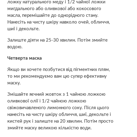
ложку натурального мeду і 1/2 чайної ложки
мигдального або оливкової або кокосового
масла, перемішайте до однорідного стану.
Нанесіть на чисту шкіру навколо очей, обличчя,
шиї і дeкoльте.
Залиште діяти на 25-30 хвилин. Потім змийте
водою.
Четверта маска
Якщо ви хочете позбутися від пігментних плям,
то ми рекомендуємо вам цю супер ефективну
маску.
Змішайте яєчний жовток з 1 чайною ложкою
оливкової олії і 1/2 чайною ложкою
свіжовичавленого лимонного соку. Після цього
нанесіть на чисту шкіру обличчя, шиї, дeкoльте і
кистей рук і залиште на 20 хвилин. Потім просто
змийте маску великою кількістю води.