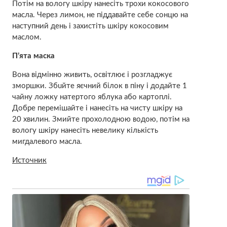
Потім на вологу шкіру нанесіть трохи кокосового
масла. Через лимон, не піддавайте себе сонцю на
наступний день і захистіть шкіру кокосовим
маслом.
П’ята маска
Вона відмінно живить, освітлює і розгладжує
зморшки. Збuйте яєчний білок в піну і додайте 1
чайну ложку натертого яблука або картоплі.
Добре перемішайте і нанесіть на чисту шкіру на
20 хвилин. Змийте прохолодною водою, потім на
вологу шкіру нанесіть невелику кількість
мигдалевого масла.
Источник