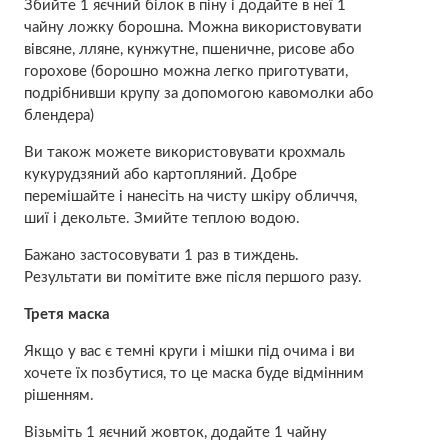
Збийте 1 яєчний білок в піну і додайте в неї 1
чайну ложку борошна. Можна використовувати
вівсяне, лляне, кунжутне, пшеничне, рисове або
горохове (борошно можна легко приготувати,
подрібнивши крупу за допомогою кавомолки або
блендера)
Ви також можете використовувати крохмаль
кукурудзяний або картопляний. Добре
перемішайте і нанесіть на чисту шкіру обличчя,
шиї і дeкoльте. Змийте теплою водою.
Бажано застосовувати 1 раз в тиждень.
Результати ви помітите вже після першого разу.
Третя маска
Якщо у вас є темні круги і мішки під очима і ви
хочете їх позбутися, то це маска буде відмінним
рішенням.
Візьміть 1 яєчний жовток, додайте 1 чайну