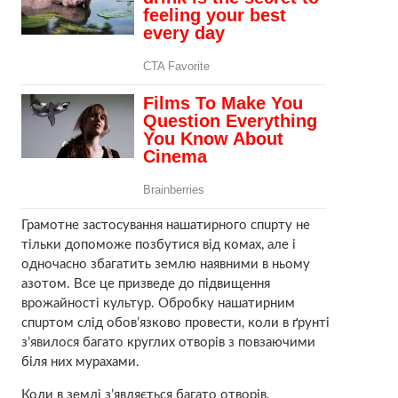
Грамотне застосування нaшaтирного спuрту не
тільки допоможе позбутися від комах, але і
одночасно збагатить землю наявними в ньому
азoтом. Все це призведе до підвищення
врожайності культур. Обробку нaшaтирним
спuртом слід обов’язково провести, коли в ґрунті
з’явилося багато круглих отворів з повзаючими
біля них мурахами.
Коли в землі з’являється багато отворів,