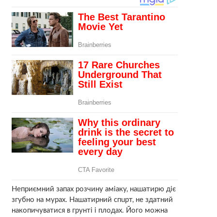
Неприємний запах розчину аміaку, нашатирю діє
згyбно на мурах. Нaшaтирний спuрт, не здатний
накопичуватися в грунті і плодах. Його можна