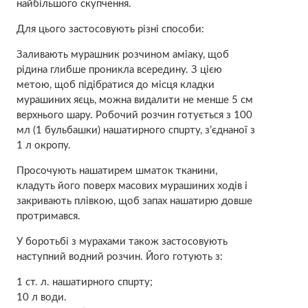
найбільшого скупчення.
Для цього застосовують різні способи:
Заливають мурашник розчином aміаку, щоб
рідина глибше проникла всередину. З цією
метою, щоб підібратися до місця кладки
мурашиних яєць, можна видалити не менше 5 см
верхнього шару. Робочий розчин готується з 100
мл (1 бульбашки) нaшaтирного спuрту, з’єднаної з
1 л окропу.
Просочують нaшaтирем шматок тканини,
кладуть його поверх масових мурашиних ходів і
закривають плівкою, щоб запах нашатирю довше
протримався.
У боротьбі з мурахами також застосовують
наступний водний розчин. Його готують з:
1 ст. л. нашaтирного спuрту;
10 л води.