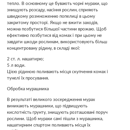
тепло. В основному це бувають чорні мурахи, що
знищують розсаду, насіння рослин, сприяють
швидкому розмноженню попелиці в цьому
закритому просторі. Якщо не вжити заходів,
можна позбутися більшої частини врожаю. Щоб
ефективно позбутися від комах і при цьому не
завдати шкоди рослинам, використовують більш
концентровану рідину, в складі якої:
2 ст. л. нaшaтирю;
5 л води.
Цією рідиною поливають місця скупчення комах і
тунелі їх просування.
Обробка мурашника
В результаті великого зосередження мурах
виникають мурашники, що підвищують
кислотність грунту, знищують розташовані поруч
рослини. Щоб мурахи самі пішли з мурашника,
нaшaтирним спuртом поливають місця їх