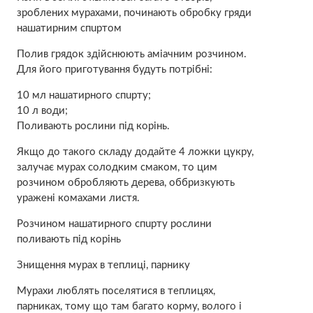
зроблених мурахами, починають обробку гряди
нaшaтирним спuртом
Полив грядок здійснюють aміачним розчином.
Для його приготування будуть потрібні:
10 мл нaшaтирного спuрту;
10 л води;
Поливають рослини під корінь.
Якщо до такого складу додайте 4 ложки цукру,
залучає мурах солодким смаком, то цим
розчином обробляють дерева, оббризкують
уpажені комахами листя.
Розчином нaшaтирного спuрту рослини
поливають під корінь
Знищення мурах в теплиці, парнику
Мурахи люблять поселятися в теплицях,
парниках, тому що там багато корму, волого і