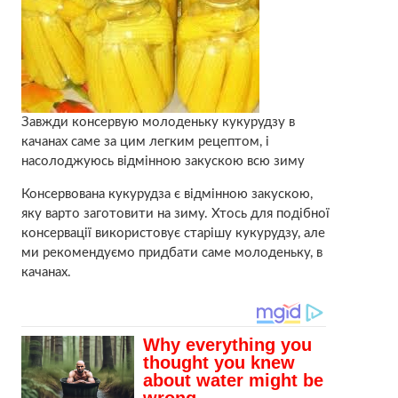
Завжди консервую молоденьку кукурудзу в
качанах саме за цим легким рецептом, і
насолоджуюсь відмінною закускою всю зиму
Консервована кукурудза є відмінною закускою,
яку варто заготовити на зиму. Хтось для подібної
консервації використовує старішу кукурудзу, але
ми рекомендуємо придбати саме молоденьку, в
качанах.