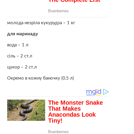
молода незріла кукурудза – 1 кг
для маринаду
вода – 1 л
сіль – 2 ст.л
цукор – 2 ст.л
Окремо в кожну баночку (0,5 л)