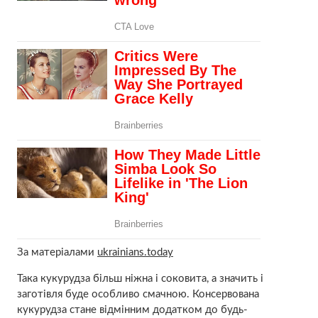
За матеріалами
ukrainians.today
Така кукурудза більш ніжна і соковита, а значить і
заготівля буде особливо смачною. Консервована
кукурудза стане відмінним додатком до будь-