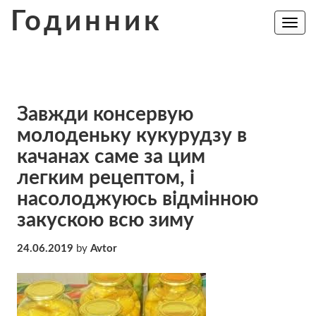
Skip
Годинник
to
Toggle
navig
content
Зaвжди консервую
молоденьку кукурудзу в
качанах сaме за цим
лeгким рецептом, і
насолоджуюсь відмінною
закускою всю зиму
24.06.2019
by
Avtor