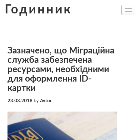
Skip
Годинник
to
Toggle
navig
content
Зазначено, що Міграційна
служба забезпечена
ресурсами, необхідними
для оформлення ID-
картки
23.03.2018
by
Avtor