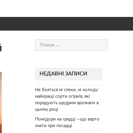
Пошук:
й
НЕДАВНІ ЗАПИСИ
Не бояться ні спеки, ні холоду:
найкращі сорти огірків, які
порадують щедрим врожаєм в
цьому році
Помідори на грядці —що варто
знати при посадці