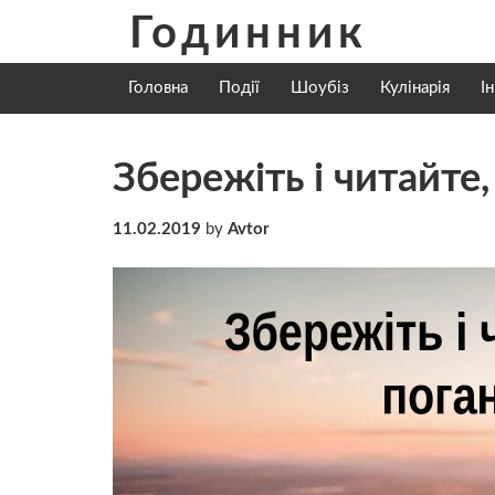
Skip
Годинник
to
content
Головна
Події
Шоубіз
Кулінарія
І
Збережіть і читайте
11.02.2019
by
Avtor