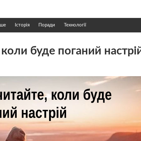
нше
Історія
Поради
Технології
, коли буде поганий настрі