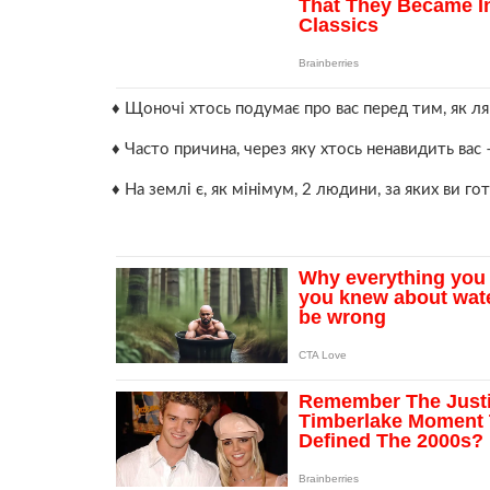
♦ Щоночі хтось подумає про вас перед тим, як ля
♦ Часто причина, через яку хтось ненавидить вас 
♦ На землі є, як мінімум, 2 людини, за яких ви го