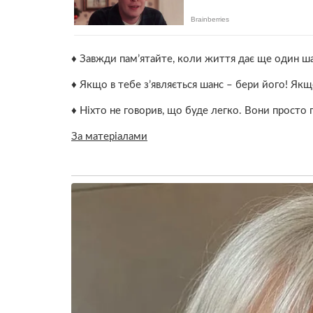
♦ Завжди пам’ятайте, коли життя дає ще один шан
♦ Якщо в тебе з’являється шанс – бери його! Як
♦ Ніхто не говорив, що буде легко. Вони просто 
За матеріалами