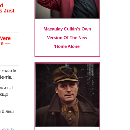
 салатів
єнтів.
ежить і
якщо
я більш