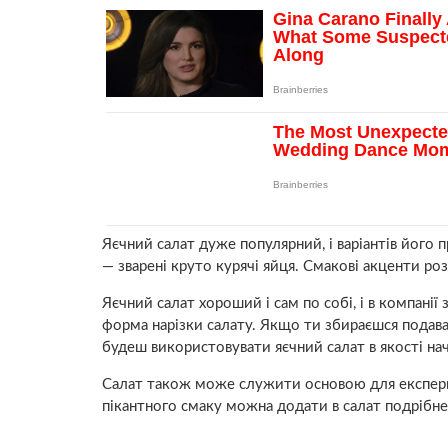
Яєчний салат дуже популярний, і варіантів його п
— зварені круто курячі яйця. Смакові акценти роз
Яєчний салат хороший і сам по собі, і в компані
форма нарізки салату. Якщо ти збираєшся подават
будеш використовувати яєчний салат в якості нач
Салат також може служити основою для експерим
пікантного смаку можна додати в салат подрібне