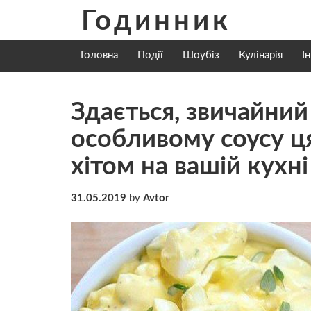
Skip
Годинник
to
content
Головна
Події
Шоубіз
Кулінарія
І
Здається, звичайний
особливому соусу ця
хітом на вашій кухні
31.05.2019
by
Avtor