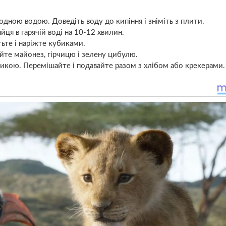
одною водою. Доведіть воду до кипіння і зніміть з плити.
ця в гарячій воді на 10-12 хвилин.
тьте і наріжте кубиками.
айте майонез, гірчицю і зелену цибулю.
икою. Перемішайте і подавайте разом з хлібом або крекерами.