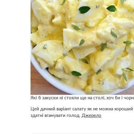
Які б закуски ні стояли ще на столі, хоч би і чор
Цей дачний варіант салату як не можна хороший д
здатні вгамувати голод.
Джерело