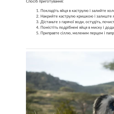
Спосіб приготування:
Покладіть яйця в каструлю і залийте хол
Накрийте каструлю кришкою і залиште яй
Дістаньте з гарячої води, остудіть, почис
Помістіть подрібнені яйця в миску і дод
Приправте сіллю, меленим перцем і папр