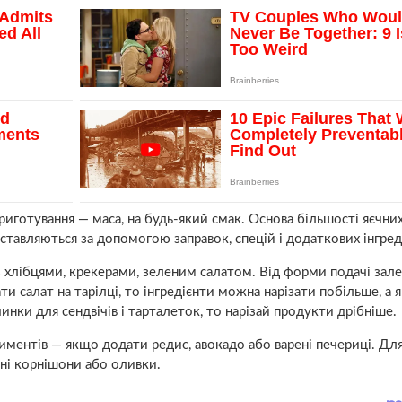
риготування — маса, на будь-який смак. Основа більшості яєчних
ставляються за допомогою заправок, спецій і додаткових інгреді
ї з хлібцями, крекерами, зеленим салатом. Від форми подачі зал
и салат на тарілці, то інгредієнти можна нарізати побільше, а 
инки для сендвічів і тарталеток, то нарізай продукти дрібніше.
ентів — якщо додати редис, авокадо або варені печериці. Дл
ні корнішони або оливки.