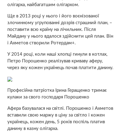
олігарха, найбагатшим олігархом.
Ще в 2013 році у нього і його воєнізованої
злочинному угрупованні дозрів страшний план, –
поставити всю країну на лічильник. Після
Майдану у нього вдалося здійснити цей план. Він
і Ахметов створили Ротердам+.
У 2014 році, коли наші хлопці гинули в котлах,
Петро Порошенко реалізував криваву аферу,
через яку кожен українець почав платити данину.
Професійна патріотка Ірина Геращенко тримає
кулаки за свого господаря Порошенко
Афера базувалася на світлі. Порошенко і Ахметов
вставили свою маржу в ціну за світло і кожен
українець, кожен день, 5 років поспіль платив
данину в казну олігарха.