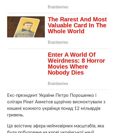
Екс-президент України Петро Порошенко і
олігарх Рінат Ахметов щорічно висмоктували з
кишені кожного українця понад 12 мільярдів
гривень.
Це воістину афера неймовірних масштабів, яка
була побудована на крові української нації.