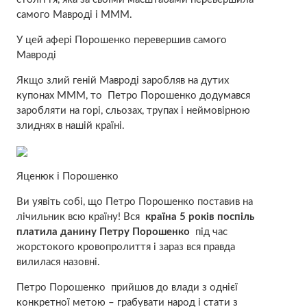
самого Мавроді і МММ.
У цей афері Порошенко перевершив самого
Мавроді
Якщо злий геній Мавроді заробляв на дутих
купонах МММ, то Петро Порошенко додумався
заробляти на горі, сльозах, трупах і неймовірною
злиднях в нашій країні.
Яценюк і Порошенко
Ви уявіть собі, що Петро Порошенко поставив на
лічильник всю країну! Вся
країна 5 років поспіль
платила данину Петру Порошенко
під час
жорстокого кровопролиття і зараз вся правда
вилилася назовні.
Петро Порошенко прийшов до влади з однієї
конкретної метою – грабувати народ і стати з