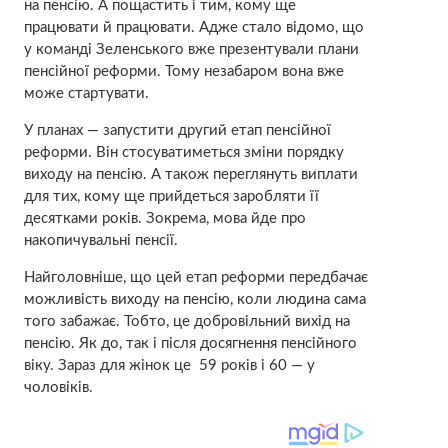
на пенсію. А пощастить і тим, кому ще
працювати й працювати. Адже стало відомо, що
у команді Зеленського вже презентували плани
пенсійної реформи. Тому незабаром вона вже
може стартувати.
У планах — запустити другий етап пенсійної
реформи. Він стосуватиметься зміни порядку
виходу на пенсію. А також переглянуть виплати
для тих, кому ще прийдеться заробляти її
десятками років. Зокрема, мова йде про
накопичувальні пенсії.
Найголовніше, що цей етап реформи передбачає
можливість виходу на пенсію, коли людина сама
того забажає. Тобто, це добровільний вихід на
пенсію. Як до, так і після досягнення пенсійного
віку. Зараз для жінок це 59 років і 60 — у
чоловіків.